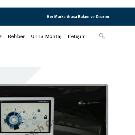
Her Marka Araca Bakım ve Onarım
z
Rehber
UTTS Montaj
İletişim
Motor
ama
Yağ & Filtre Değişimi
Chip Tuning
Atak Otomotiv
ri
Lastik
Rehber