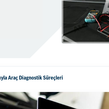
Göçük Düzeltme
Oto Detaylı Temizlik
Seramik Kaplama
Aydınlatma Sistemleri
yla Araç Diagnostik Süreçleri