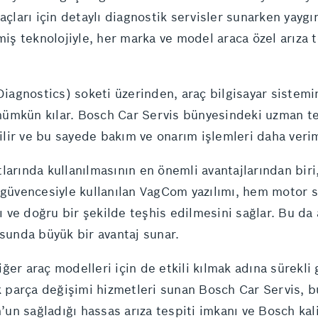
açları için detaylı diagnostik servisler sunarken yaygın
miş teknolojiyle, her marka ve model araca özel arıza 
gnostics) soketi üzerinden, araç bilgisayar sistemine
ümkün kılar. Bosch Car Servis bünyesindeki uzman tekn
bilir ve bu sayede bakım ve onarım işlemleri daha veriml
larında kullanılmasının en önemli avantajlarından bir
 güvencesiyle kullanılan VagCom yazılımı, hem motor s
ı ve doğru bir şekilde teşhis edilmesini sağlar. Bu da a
unda büyük bir avantaj sunar.
er araç modelleri için de etkili kılmak adına sürekli g
arça değişimi hizmetleri sunan Bosch Car Servis, bu y
n sağladığı hassas arıza tespiti imkanı ve Bosch kali