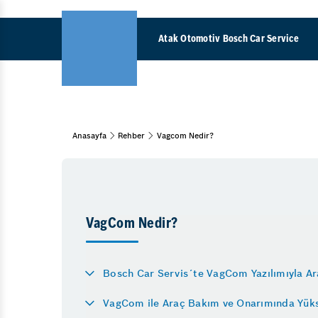
Atak Otomotiv Bosch Car Service
VagCom Nedi
Anasayfa
Rehber
Vagcom Nedir?
Araç Bakım & Onarım
Kış Lastiği U
Muayene Ve Bakım
Bahar Bakımı
Baskı Balata 
Oto Periyodik Bakım
EGR Yazılımı
Kış Bakımı
VagCom Nedir?
DSG Şanzıman
15 Adım Kontrol
Klima Kompre
Fren Sistemleri
Bosch Car Servis´te VagCom Yazılımıyla Ar
Direksiyon Ku
Fren Onarımı
VagCom ile Araç Bakım ve Onarımında Yüks
Fren İnovasyonları