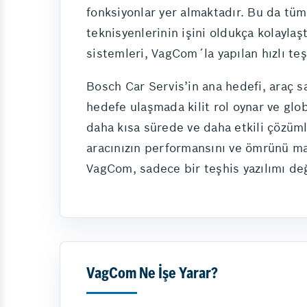
fonksiyonlar yer almaktadır. Bu da tü
teknisyenlerinin işini oldukça kolaylaş
sistemleri, VagCom´la yapılan hızlı te
Bosch Car Servis’in ana hedefi, araç s
hedefe ulaşmada kilit rol oynar ve glob
daha kısa sürede ve daha etkili çözüml
aracınızın performansını ve ömrünü mak
VagCom, sadece bir teşhis yazılımı deği
VagCom Ne İşe Yarar?