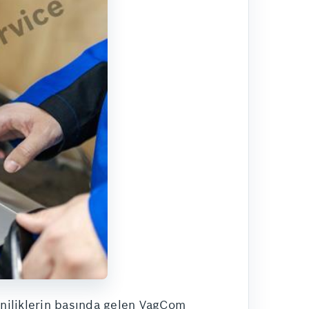
eniliklerin başında gelen VagCom